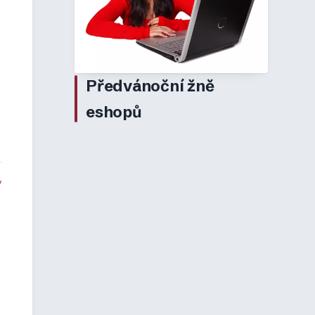
é
Předvánoční žně
eshopů
y