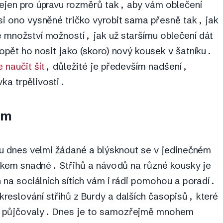
ejen pro úpravu rozměrů tak, aby vám oblečení
si ono vysněné tričko vyrobit sama přesně tak, jak
 množství možností, jak už staršímu oblečení dát
opět ho nosit jako (skoro) nový kousek v šatníku.
e naučit šít
, důležité je především nadšení,
ka trpělivosti.
ým
ou dnes velmi žádané a blýsknout se v jedinečném
elkem snadné. Střihů a návodů na různé kousky je
h na sociálních sítích vám i rádi pomohou a poradí.
reslování střihů z Burdy a dalších časopisů, které
u půjčovaly. Dnes je to samozřejmě mnohem