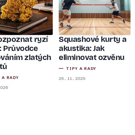
ozpoznat ryzí
Squashové kurty a
o: Průvodce
akustika: Jak
ováním zlatých
eliminovat ozvěnu
tů
TIPY A RADY
 A RADY
26. 11. 2025
2026