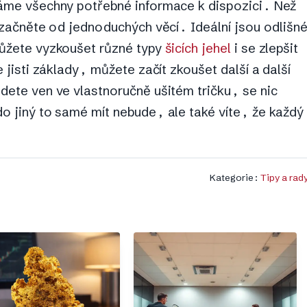
máme všechny potřebné informace k dispozici. Než
, začněte od jednoduchých věcí. Ideální jsou odlišn
můžete vyzkoušet různé typy
šicích jehel
i se zlepšit
e jisti základy, můžete začít zkoušet další a další
dete ven ve vlastnoručně ušitém tričku, se nic
do jiný to samé mít nebude, ale také víte, že každý
Kategorie:
Tipy a rad