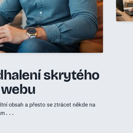
odhalení skrytého
o webu
tní obsah a přesto se ztrácet někde na
vám...