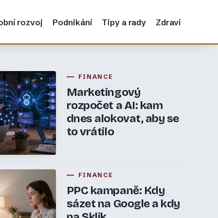
obní rozvoj
Podnikání
Tipy a rady
Zdraví
FINANCE
Marketingový
rozpočet a AI: kam
dnes alokovat, aby se
to vrátilo
FINANCE
PPC kampaně: Kdy
sázet na Google a kdy
na Sklik